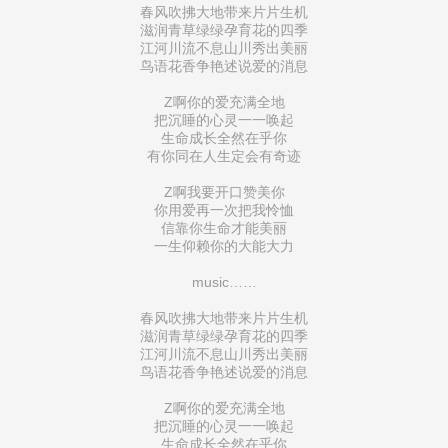
春风吹拂大地带来片片生机
滋润青草绿绿孕育花的四季
江河川流不息山川秀出美丽
鸟语花香争艳述说爱的消息
Z啊你的爱充满全地
把沉睡的心灵一一唤起
生命成长全然在乎你
有你同在人生定会有奇迹
Z啊我要开口赞美你
你用爱再一次把我怜恤
信靠你生命才能美丽
一生仰赖你的大能大力
music……
春风吹拂大地带来片片生机
滋润青草绿绿孕育花的四季
江河川流不息山川秀出美丽
鸟语花香争艳述说爱的消息
Z啊你的爱充满全地
把沉睡的心灵一一唤起
生命成长全然在乎你