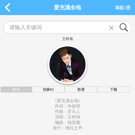
爱充满全地
王梓旭
歌词
切换lrc
歌谱
下载
《爱充满全地》
作词：孙俊理
作曲：罗马人
演唱：王梓旭
编曲：钱笑频
发行：细拉之声