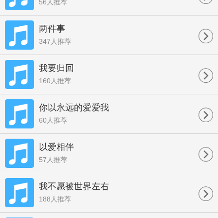
56人推荐
两件事
347人推荐
我要归回
160人推荐
你以永远的爱爱我
60人推荐
以爱相伴
57人推荐
我不愿被世界左右
188人推荐