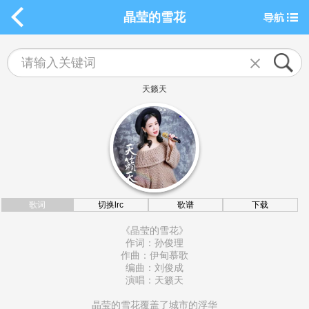
晶莹的雪花
天籁天
歌词
切换lrc
歌谱
下载
《晶莹的雪花》
作词：孙俊理
作曲：伊甸慕歌
编曲：刘俊成
演唱：天籁天
晶莹的雪花覆盖了城市的浮华