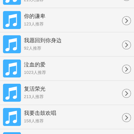
你的谦卑
123人推荐
我愿回到你身边
92人推荐
泣血的爱
1023人推荐
复活荣光
213人推荐
我要击鼓欢唱
158人推荐